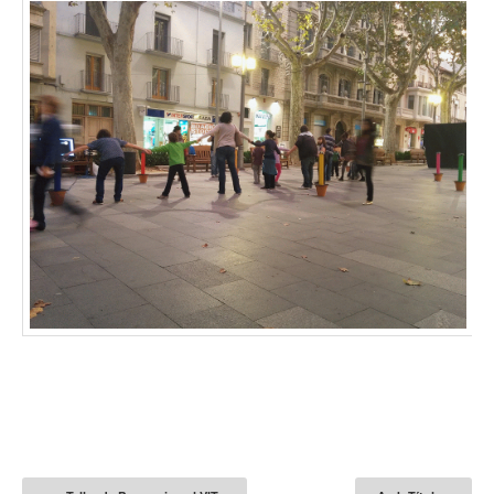
POSTED IN
PROJECTES
|
TAGGED
INSTAL·LACIÓ
,
MAKEY-MAKEY
,
PROCESSING
,
VIDEOJOC
|