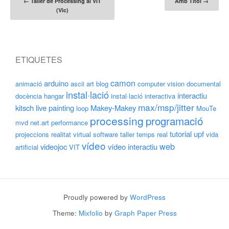
Post navigation
←
Taller de Processing al VIT
Amb Títol
→
(Vic)
ETIQUETES
camon
arduino
animació
ascii art
blog
computer vision
documental
instal·lació
interactiu
docència
hangar
instal·lació interactiva
max/msp/jitter
kitsch
live painting
Makey-Makey
loop
MouTe
processing
programació
mvd
net.art
performance
tutorial
upf
projeccions
realitat virtual
software
taller
temps real
vida
vídeo
web
videojoc
vídeo interactiu
artificial
VIT
Proudly powered by
WordPress
Theme:
Mixfolio
by
Graph Paper Press