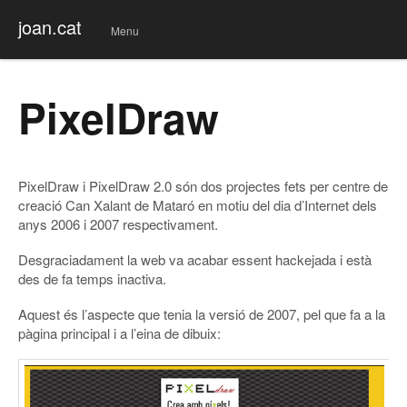
joan.cat
Menu
Skip
to
conte
PixelDraw
nt
PixelDraw i PixelDraw 2.0 són dos projectes fets per centre de
creació Can Xalant de Mataró en motiu del dia d’Internet dels
anys 2006 i 2007 respectivament.
Desgraciadament la web va acabar essent hackejada i està
des de fa temps inactiva.
Aquest és l’aspecte que tenia la versió de 2007, pel que fa a la
pàgina principal i a l’eina de dibuix: