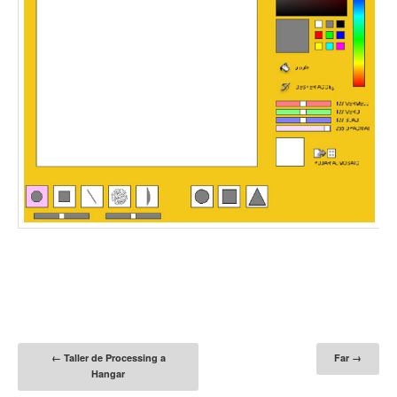
POSTED IN
PROJECTES
|
TAGGED
INTERACTIU
,
PROCESSING
,
WEB
|
Post navigation
←
Taller de Processing a
Far
→
Hangar