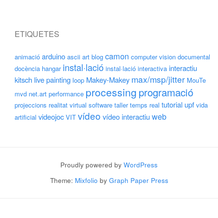
ETIQUETES
camon
arduino
animació
ascii art
blog
computer vision
documental
instal·lació
interactiu
docència
hangar
instal·lació interactiva
max/msp/jitter
kitsch
live painting
Makey-Makey
loop
MouTe
processing
programació
mvd
net.art
performance
tutorial
upf
projeccions
realitat virtual
software
taller
temps real
vida
vídeo
web
videojoc
vídeo interactiu
artificial
VIT
Proudly powered by
WordPress
Theme:
Mixfolio
by
Graph Paper Press