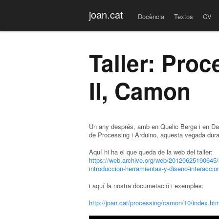
Menu
Skip to content
joan.cat
Docència
Textos
CV
Taller: Proc
II, Camon
Un any després, amb en Quelic Berga i en Dan
de Processing i Arduino, aquesta vegada duran
Aquí hi ha el que queda de la web del taller:
https://web.archive.org/web/20120625190645/
introduccion-herramientas-y-diseno-interaccio
i aquí la nostra documetació i exemples:
http://joan.cat/processing/camon/10/index.ht