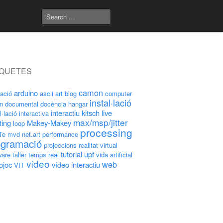
IQUETES
camon
arduino
ació
ascii art
blog
computer
instal·lació
on
documental
docència
hangar
interactiu
kitsch
live
l·lació interactiva
max/msp/jitter
ting
Makey-Makey
loop
processing
Te
mvd
net.art
performance
ogramació
projeccions
realitat virtual
tutorial
upf
ware
taller
temps real
vida artificial
vídeo
web
ojoc
vídeo interactiu
VIT