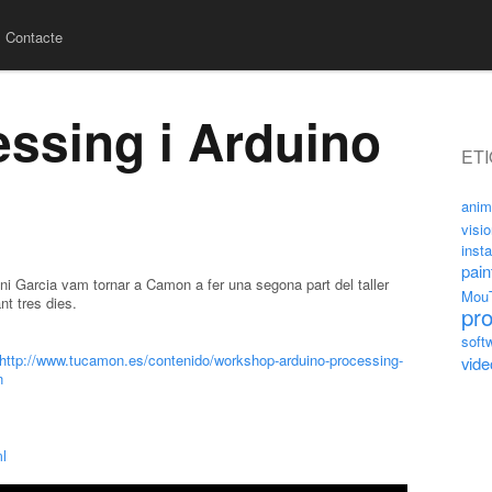
Contacte
essing i Arduino
ET
anim
visi
insta
pain
i Garcia vam tornar a Camon a fer una segona part del taller
Mou
t tres dies.
pr
soft
http://www.tucamon.es/contenido/workshop-arduino-processing-
vide
n
ml